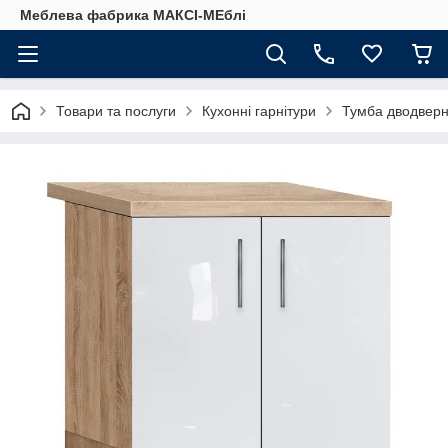
Меблева фабрика МАКСІ-МЕблі
Товари та послуги
Кухонні гарнітури
Тумба дводверн