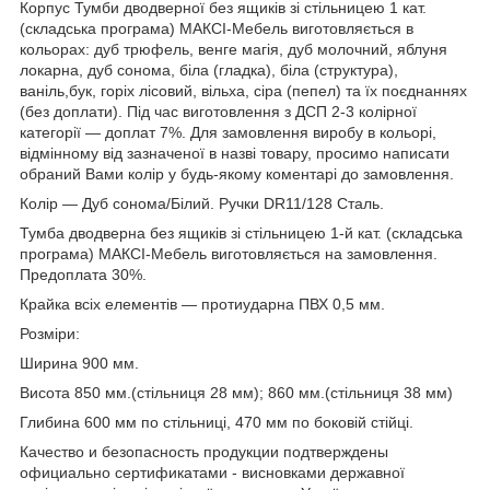
Корпус Тумби дводверної без ящиків зі стільницею 1 кат.
(складська програма) МАКСІ-Мебель виготовляється в
кольорах: дуб трюфель, венге магія, дуб молочний, яблуня
локарна, дуб сонома, біла (гладка), біла (структура),
ваніль,бук, горіх лісовий, вільха, сіра (пепел) та їх поєднаннях
(без доплати). Під час виготовлення з ДСП 2-3 колірної
категорії — доплат 7%. Для замовлення виробу в кольорі,
відмінному від зазначеної в назві товару, просимо написати
обраний Вами колір у будь-якому коментарі до замовлення.
Колір — Дуб сонома/Білий. Ручки DR11/128 Сталь.
Тумба дводверна без ящиків зі стільницею 1-й кат. (складська
програма) МАКСІ-Мебель виготовляється на замовлення.
Предоплата 30%.
Крайка всіх елементів — протиударна ПВХ 0,5 мм.
Розміри:
Ширина 900 мм.
Висота 850 мм.(стільниця 28 мм); 860 мм.(стільниця 38 мм)
Глибина 600 мм по стільниці, 470 мм по боковій стійці.
Качество и безопасность продукции подтверждены
официально сертификатами - висновками державної