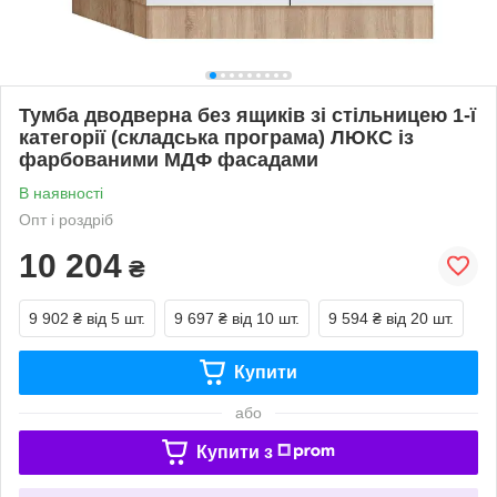
Тумба дводверна без ящиків зі стільницею 1-ї
категорії (складська програма) ЛЮКС із
фарбованими МДФ фасадами
В наявності
Опт і роздріб
10 204
₴
9 902 ₴
від 5 шт.
9 697 ₴
від 10 шт.
9 594 ₴
від 20 шт.
Купити
або
Купити з