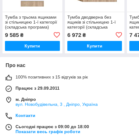
Тумба з трьома ящиками
Тумба дводверна без
Тумб
зі стільницею 1-ї категорії
ящиків зі стільницею 1-ї
ящик
(складська програма)
категорії (складська
кате
ЛЮКС із фарбованими
програма) ЛЮКС із
прог
9 585
6 972
7 4
₴
₴
МДФ фасадами ширина
фарбованими МДФ
фар
фасадами
фас
Купити
Купити
Про нас
100% позитивних з 15 відгуків за рік
Працює з 29.09.2011
м. Дніпро
вул. Новобудівельна, 3 , Дніпро, Україна
Контакти
Сьогодні працює з 09:00 до 18:00
Показати весь графік роботи