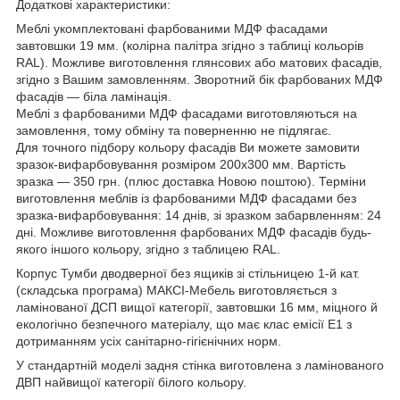
Додаткові характеристики:
Меблі укомплектовані фарбованими МДФ фасадами
завтовшки 19 мм. (колірна палітра згідно з таблиці кольорів
RAL). Можливе виготовлення глянсових або матових фасадів,
згідно з Вашим замовленням. Зворотний бік фарбованих МДФ
фасадів — біла ламінація.
Меблі з фарбованими МДФ фасадами виготовляються на
замовлення, тому обміну та поверненню не підлягає.
Для точного підбору кольору фасадів Ви можете замовити
зразок-вифарбовування розміром 200х300 мм. Вартість
зразка — 350 грн. (плюс доставка Новою поштою). Терміни
виготовлення меблів із фарбованими МДФ фасадами без
зразка-вифарбовування: 14 днів, зі зразком забарвленням: 24
дні. Можливе виготовлення фарбованих МДФ фасадів будь-
якого іншого кольору, згідно з таблицею RAL.
Корпус Тумби дводверної без ящиків зі стільницею 1-й кат.
(складська програма) МАКСІ-Мебель виготовляється з
ламінованої ДСП вищої категорії, завтовшки 16 мм, міцного й
екологічно безпечного матеріалу, що має клас емісії Е1 з
дотриманням усіх санітарно-гігієнічних норм.
У стандартній моделі задня стінка виготовлена з ламінованого
ДВП найвищої категорії білого кольору.