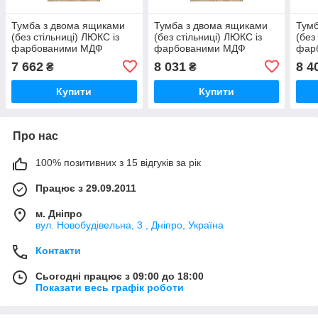
Тумба з двома ящиками
Тумба з двома ящиками
Тумб
(без стільниці) ЛЮКС із
(без стільниці) ЛЮКС із
(без
фарбованими МДФ
фарбованими МДФ
фар
фасадами ширина 300
фасадами ширина 400
фас
7 662
8 031
8 4
₴
₴
МАКСІ-Мебель Дуб
МАКСІ-Мебель Дуб
МАК
сонома/Білий
сонома/Білий
соно
Купити
Купити
Про нас
100% позитивних з 15 відгуків за рік
Працює з 29.09.2011
м. Дніпро
вул. Новобудівельна, 3 , Дніпро, Україна
Контакти
Сьогодні працює з 09:00 до 18:00
Показати весь графік роботи