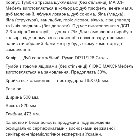
Корпус Тумби з трьома шухлядами (без стільниці) МАКСІ-
Мебель виготовляється в кольорах: дуб трюфель, венге магія,
дуб молочний, яблуня локарна, дуб сонома, біла (гладка),
біла (структура), ваніль,бук, горіх лісової, вільха, сіра (пепел)
та їхніх поєднань (без доплати). Під час виготовлення з ДСП
2-3 колірної категорії — доплат 7%. Для замовлення виробу в
кольорі, відмінному від зазначеної в назві товару, просимо
написати обраний Вами колір у будь-якому коментарі до
замовлення.
Колір — Дуб сонома/Білий. Ручки DR11/128 Сталь.
Тумба з трьома ящиками (без стільниці) ЛЮКС МАКСІ-Мебель
виготовляється на замовлення. Предоплата 30%.
Крайка всіх елементів — протиударна ПВХ 0,5 мм.
Розміри:
Ширина 500 мм.
Висота 820 мм.
Глибина 473 мм.
Качество и безопасность продукции подтверждены
официально сертификатами - висновками державної
санітарно-епідеміологічної експертизи України.