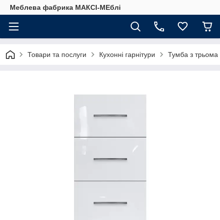
Меблева фабрика МАКСІ-МЕблі
Товари та послуги
Кухонні гарнітури
Тумба з трьома