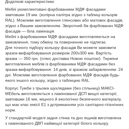
Додаткові характеристики:
Меблі укомплектовані фарбованими МДФ фасадами
завтовшки 19 мм. (колірна палітра згідно з таблиці кольорів
RAL). Можливе виготовлення глянсових або матових фасадів,
згідно з Вашим замовленням. Зворотний бік фарбованих МДФ
фасадів — біла ламінація.
Меблі з фарбованими МДФ фасадами виготовляються на
замовлення, тому обміну та поверненню не підлягає.
Для точного підбору кольору фасадів Ви можете замовити
зразок-вифарбовування розміром 200х300 мм. Вартість
зразка — 350 грн. (плюс доставка Новою поштою). Терміни
виготовлення меблів із фарбованими МДФ фасадами без
зразка-вифарбовування: 14 днів, зі зразком забарвленням: 24
дні. Можливе виготовлення фарбованих МДФ фасадів будь-
якого іншого кольору, згідно з таблицею RAL.
Корпус Тумби з трьома шухлядами (без стільниці) МАКСІ-
МЕбель виготовляється з ламінованої ДСП вищої категорії,
завтовшки 16 мм, міцного й екологічно безпечного матеріалу,
що має клас емісії Е1 з дотриманням усіх санітарно-гігієнічних
норм.
У стандартній моделі задня стінка та дно ящиків виготовлена
з ламінованого ДВП найвищої категорії білого кольору.