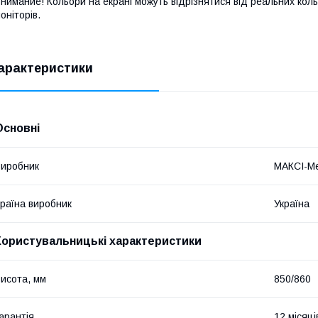
нимание! Кольори на екрані можуть відрізнятися від реальних коль
оніторів.
арактеристики
Основні
иробник
МАКСІ-Ме
раїна виробник
Україна
Користувальницькі характеристики
исота, мм
850/860
арантія
12 місяці