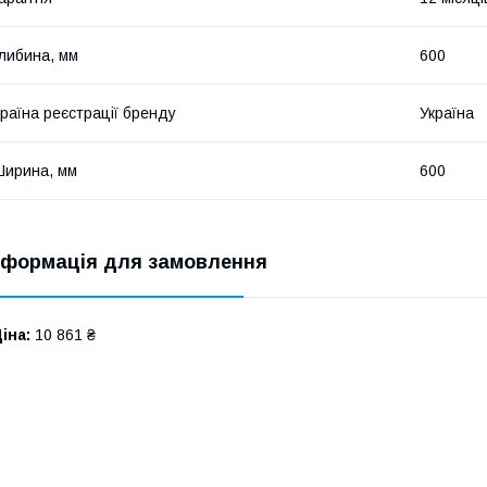
либина, мм
600
раїна реєстрації бренду
Україна
ирина, мм
600
нформація для замовлення
іна:
10 861 ₴