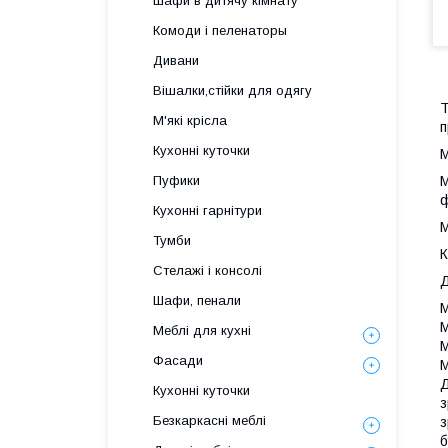
Шафи в дитячу кімнату
Комоди і пеленаторы
Дивани
Вішалки,стійки для одягу
Т
М'які крісла
п
Кухонні куточки
М
М
Пуфики
ф
Кухонні гарнітури
М
Тумби
К
Стелажі і консолі
Д
Шафи, пенали
М
М
Меблі для кухні
М
Фасади
М
Д
Кухонні куточки
з
Безкаркасні меблі
з
б