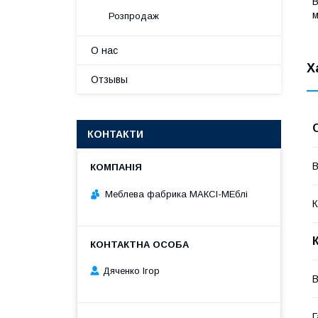
В
м
Розпродаж
О нас
Х
Отзывы
КОНТАКТИ
В
Меблева фабрика МАКСІ-МЕблі
К
Дяченко Ігор
В
Г