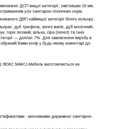
інованої ДСП вищої категорії, завтовшки 16 мм,
отриманням усіх санітарно-гігієнічних норм.
інованого ДВП найвищої категорії білого кольору.
ьорах: дуб трюфель, венге магія, дуб молочний,
, горіх лісовий, вільха, сіра (пепел) та їхніх
категорії — доплат 7%. Для замовлення виробу в
и обраний Вами колір у будь-якому коментарі до
ма) ЛЮКС МАКСІ-Мебель виготовляється на
тификатами - висновками державної санітарно-