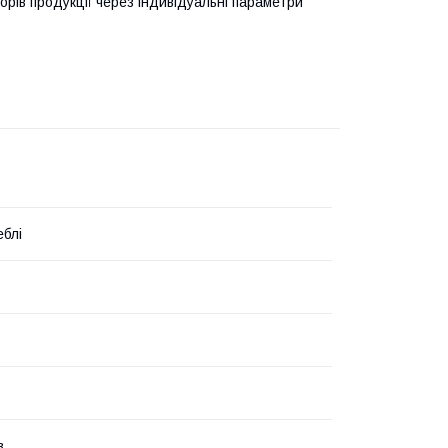
орів продукції через індивідуальні параметри
блі
в