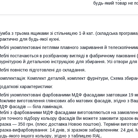
будь-який товар не п
умба з трьома ящиками зі стільницею 1-й кат. (складська програ
рактично для будь-якої кухні.
еблі укомплектовані петлями плавного закривання й телескопічним
еблі постачаються в розібраному вигляді в фабричному пакованні 
урнітурою й детальною інструкцією для збирання. Усі отвори для
еблі повністю підготовлені до складання.
омплектація: Комплект деталей, комплект фурнітури, Схема збира
одаткові характеристики:
еблі укомплектовані фарбованими МДФ фасадами завтовшки 19 мм. (
ожливе виготовлення глянсових або матових фасадів, згідно з В
ДФ фасадів — біла ламінація.
еблі з фарбованими МДФ фасадами виготовляються на замовлення,
ля точного підбору кольору фасадів Ви можете замовити зразок-в
разка — 350 грн. (плюс доставка Новою поштою). Терміни вигото
разка-вифарбовування: 14 днів, зі зразком забарвленням: 24 дн
удь-якого іншого кольору, згідно з таблицею RAL.