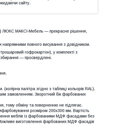
окидаючи сайту.
ма) ЛЮКС МАКСІ-Мебель — прекрасне рішення,
и напрямними повного висування з довідником.
(трошаровий гофрокартон), у комплекті з
 збирання — просвердлені.
ння.
колірна палітра згідно з таблиці кольорів RAL).
ашим замовленням. Зворотний бік фарбованих
 тому обміну та поверненню не підлягає.
ифарбовування розміром 200х300 мм. Вартість
влення меблів із фарбованими МДФ фасадами без
і. Можливе виготовлення фарбованих МДФ фасадів