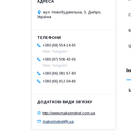
вул. Новобудівельна, 3, Дніпро,
Г
Україна
К
+380 (68) 554-14-65
Ш
Viber, Telegram
+380 (97) 506-43-56
Viber, Telegram
І
+380 (66) 081-57-80
+380 (66) 812-04-86
Ц
http://www.maksimebel.com.ua
maksimebel@i.ua