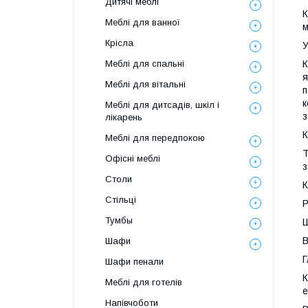
Дитячі меблі
К
Меблі для ванної
м
Крісла
У
К
Меблі для спальні
я
Меблі для вітальні
п
к
Меблі для дитсадів, шкіл і
з
лікарень
К
Меблі для передпокою
Т
Офісні меблі
з
Столи
К
Стільці
Р
Тумбы
Ш
В
Шафи
Г
Шафи пенали
К
Меблі для готелів
е
Напівчоботи