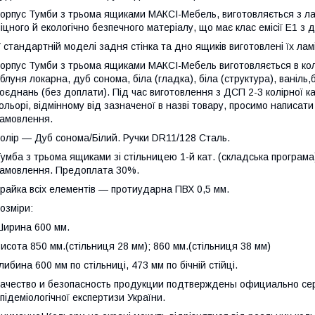
орпус Тумби з трьома ящиками МАКСІ-Мебель, виготовляється з лам
іцного й екологічно безпечного матеріалу, що має клас емісії Е1 з д
 стандартній моделі задня стінка та дно ящиків виготовлені їх лам
орпус Тумби з трьома ящиками МАКСІ-Мебель виготовляється в кол
блуня локарна, дуб сонома, біла (гладка), біла (структура), ваніль,бук
оєднань (без доплати). Під час виготовлення з ДСП 2-3 колірної 
ольорі, відмінному від зазначеної в назві товару, просимо написат
амовлення.
олір — Дуб сонома/Білий. Ручки DR11/128 Сталь.
умба з трьома ящиками зі стільницею 1-й кат. (складська програ
амовлення. Предоплата 30%.
райка всіх елементів — протиударна ПВХ 0,5 мм.
озміри:
ирина 600 мм.
исота 850 мм.(стільниця 28 мм); 860 мм.(стільниця 38 мм)
либина 600 мм по стільниці, 473 мм по бічній стійці.
ачество и безопасность продукции подтверждены официально сер
підеміологічної експертизи України.