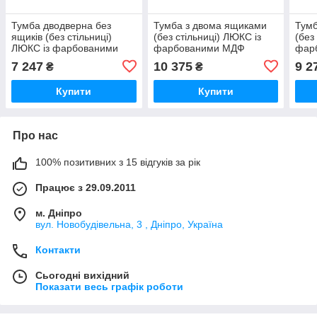
Тумба дводверна без
Тумба з двома ящиками
Тумб
ящиків (без стільниці)
(без стільниці) ЛЮКС із
(без
ЛЮКС із фарбованими
фарбованими МДФ
фар
МДФ фасадами ширина
фасадами ширина 800
фас
7 247
10 375
9 2
₴
₴
800 МАКСІ-МЕбель Дуб
МАКСІ-Мебель Дуб
МАК
сонома/Білий
Купити
Купити
Про нас
100% позитивних з 15 відгуків за рік
Працює з 29.09.2011
м. Дніпро
вул. Новобудівельна, 3 , Дніпро, Україна
Контакти
Сьогодні вихідний
Показати весь графік роботи