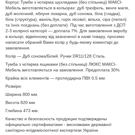
Корпус Тумби з чотирма шухлядами (без стільниці) МАКСІ-
Мебель виготовляється в кольорах: дуб трюфель, венге магія,
дуб молочний, яблуня локарна, дуб сонома, біла (гладка),
біла (структура), ваніль,бук, горіх лісової, вільха, сіра (пепел)
та їхніх поєднань (без доплати). Під час виготовлення з ДСП
2-3 колірної категорії — доплата 7%. Для замовлення виробу
в кольорі, відмінному від зазначеної в назві товару, просимо
написати обраний Вами колір у будь-якому коментарі до
замовлення.
Колір — Дуб сонома/Білий. Ручки DR11/128 Сталь.
Тумба з чотирма ящиками (без стільниці) ЛЮКС МАКСІ-
Мебель виготовляється на замовлення. Предоплата 30%.
Крайка всіх елементів — протиударна ПВХ 0,5 мм.
Розміри:
Ширина 800 мм.
Висота 820 мм.
Глибина 473 мм.
Качество и безопасность продукции подтверждены
официально сертификатами - висновками державної
санітарно-епідеміологічної експертизи України.