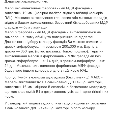
Додаткові характеристики:
Меблі укомплектовані фарбованими МДФ фасадами
завтовшки 19 мм. (колірна палітра згідно з таблиці кольорів
RAL). Можливе виготовлення глянсових або матових фасадів,
згідно з Вашим замовленням. Зворотний бік фарбованих МДФ
фасадів — біла ламінація.
Меблі з фарбованими МДФ фасадами виготовляються на
замовлення, тому обміну та поверненню не підлягає.
Для точного підбору кольору фасадів Ви можете замовити
зразок-вифарбовування розміром 200х300 мм. Вартість
зразка — 350 грн. (плюс доставка Новою поштою). Терміни
виготовлення меблів із фарбованими МДФ фасадами без
зразка-вифарбовування: 14 днів, з зразком-вифарбуванням:
24 дні. Можливе виготовлення фарбованих МДФ фасадів
будь-якого іншого кольору, згідно з таблицею RAL.
Корпус Тумби з чотирма шухлядами (без стільниці) МАКСІ-
Мебель виготовляється з ламінованої ДСП вищої категорії,
завтовшки 16 мм, міцного й екологічно безпечного матеріалу,
що має клас емісії Е1 з дотриманням усіх санітарно-гігієнічних
норм.
У стандартній моделі задня стінка та дно ящиків виготовлена
з ламінованого ДВП найвищої категорії білого кольору.