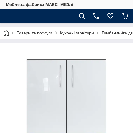
Меблева фабрика МАКСІ-МЕблі
Товари та послуги
Кухонні гарнітури
Тумба-мийка дв