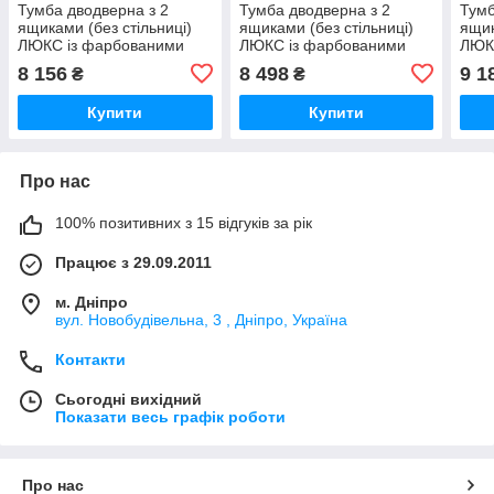
Тумба дводверна з 2
Тумба дводверна з 2
Тумб
ящиками (без стільниці)
ящиками (без стільниці)
ящик
ЛЮКС із фарбованими
ЛЮКС із фарбованими
ЛЮК
МДФ фасадами ширина
МДФ фасадами ширина
МДФ
8 156
8 498
9 1
₴
₴
500 МАКСІ-Мібель Дуб
600 МАКСІ-Мібель Дуб
700 
Купити
Купити
Про нас
100% позитивних з 15 відгуків за рік
Працює з 29.09.2011
м. Дніпро
вул. Новобудівельна, 3 , Дніпро, Україна
Контакти
Сьогодні вихідний
Показати весь графік роботи
Про нас