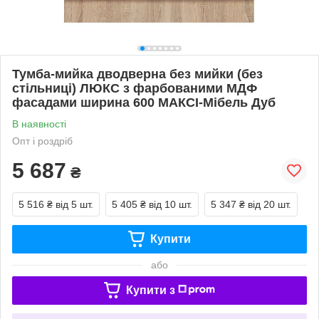
Тумба-мийка дводверна без мийки (без
стільниці) ЛЮКС з фарбованими МДФ
фасадами ширина 600 МАКСІ-Мібель Дуб
В наявності
Опт і роздріб
5 687
₴
5 516 ₴
від 5 шт.
5 405 ₴
від 10 шт.
5 347 ₴
від 20 шт.
Купити
або
Купити з