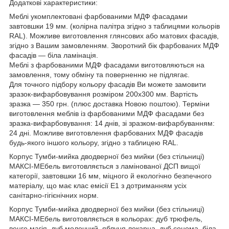
Додаткові характеристики:
Меблі укомплектовані фарбованими МДФ фасадами
завтовшки 19 мм. (колірна палітра згідно з таблицями кольорів
RAL). Можливе виготовлення глянсових або матових фасадів,
згідно з Вашим замовленням. Зворотний бік фарбованих МДФ
фасадів — біла ламінація.
Меблі з фарбованими МДФ фасадами виготовляються на
замовлення, тому обміну та поверненню не підлягає.
Для точного підбору кольору фасадів Ви можете замовити
зразок-вифарбовування розміром 200х300 мм. Вартість
зразка — 350 грн. (плюс доставка Новою поштою). Терміни
виготовлення меблів із фарбованими МДФ фасадами без
зразка-вифарбовування: 14 днів, зі зразком-вифарбуванням:
24 дні. Можливе виготовлення фарбованих МДФ фасадів
будь-якого іншого кольору, згідно з таблицею RAL.
Корпус Тумби-мийка дводверної без мийки (без стільниці)
МАКСІ-МЕбель виготовляється з ламінованої ДСП вищої
категорії, завтовшки 16 мм, міцного й екологічно безпечного
матеріалу, що має клас емісії Е1 з дотриманням усіх
санітарно-гігієнічних норм.
Корпус Тумби-мийка дводверної без мийки (без стільниці)
МАКСІ-МЕбель виготовляється в кольорах: дуб трюфель,
венге магія, дуб молочний, яблуня локарна, дуб сонома, біла