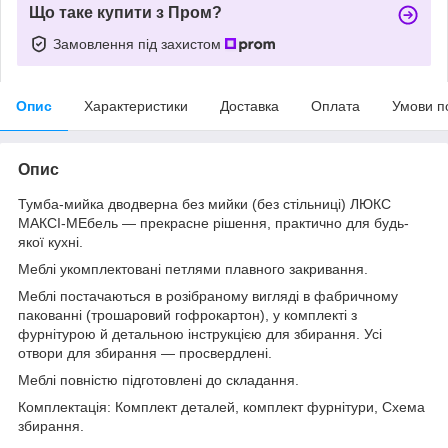
Що таке купити з Пром?
Замовлення під захистом
Опис
Характеристики
Доставка
Оплата
Умови п
Опис
Тумба-мийка дводверна без мийки (без стільниці) ЛЮКС
МАКСІ-МЕбель — прекрасне рішення, практично для будь-
якої кухні.
Меблі укомплектовані петлями плавного закривання.
Меблі постачаються в розібраному вигляді в фабричному
пакованні (трошаровий гофрокартон), у комплекті з
фурнітурою й детальною інструкцією для збирання. Усі
отвори для збирання — просвердлені.
Меблі повністю підготовлені до складання.
Комплектація: Комплект деталей, комплект фурнітури, Схема
збирання.