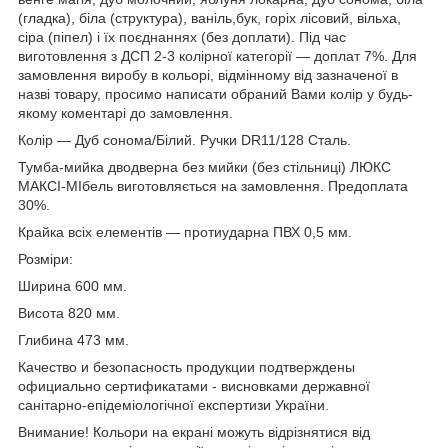
(гладка), біла (структура), ваніль,бук, горіх лісовий, вільха,
сіра (піпел) і їх поєднаннях (без доплати). Під час
виготовлення з ДСП 2-3 колірної категорії — доплат 7%. Для
замовлення виробу в кольорі, відмінному від зазначеної в
назві товару, просимо написати обраний Вами колір у будь-
якому коментарі до замовлення.
Колір — Дуб сонома/Білий. Ручки DR11/128 Сталь.
Тумба-мийка дводверна без мийки (без стільниці) ЛЮКС
МАКСІ-МІбель виготовляється на замовлення. Предоплата
30%.
Крайка всіх елементів — протиударна ПВХ 0,5 мм.
Розміри:
Ширина 600 мм.
Висота 820 мм.
Глибина 473 мм.
Качество и безопасность продукции подтверждены
официально сертификатами - висновками державної
санітарно-епідеміологічної експертизи України.
Внимание! Кольори на екрані можуть відрізнятися від