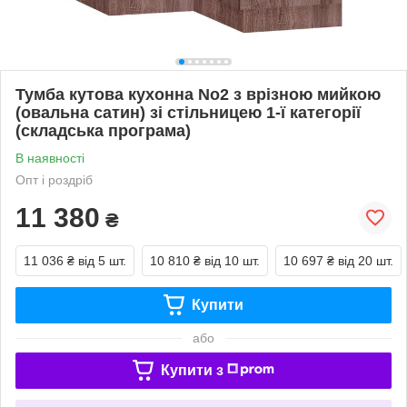
Тумба кутова кухонна No2 з врізною мийкою
(овальна сатин) зі стільницею 1-ї категорії
(складська програма)
В наявності
Опт і роздріб
11 380
₴
11 036 ₴
від 5 шт.
10 810 ₴
від 10 шт.
10 697 ₴
від 20 шт.
Купити
або
Купити з