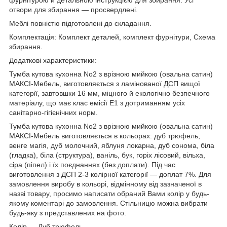
отвори для збирання — просвердлені.
Меблі повністю підготовлені до складання.
Комплектація: Комплект деталей, комплект фурнітури, Схема
збирання.
Додаткові характеристики:
Тумба кутова кухонна No2 з врізною мийкою (овальна сатин)
МАКСІ-Мебель, виготовляється з ламінованої ДСП вищої
категорії, завтовшки 16 мм, міцного й екологічно безпечного
матеріалу, що має клас емісії Е1 з дотриманням усіх
санітарно-гігієнічних норм.
Тумба кутова кухонна No2 з врізною мийкою (овальна сатин)
МАКСІ-Мебель виготовляється в кольорах: дуб трюфель,
венге магія, дуб молочний, яблуня локарна, дуб сонома, біла
(гладка), біла (структура), ваніль, бук, горіх лісовий, вільха,
сіра (піпел) і їх поєднаннях (без доплати). Під час
виготовлення з ДСП 2-3 колірної категорії — доплат 7%. Для
замовлення виробу в кольорі, відмінному від зазначеної в
назві товару, просимо написати обраний Вами колір у будь-
якому коментарі до замовлення. Стільницю можна вибрати
будь-яку з представлених на фото.
Колір — Дуб трюфель.