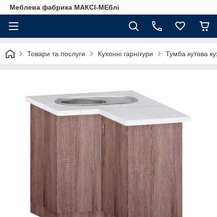
Меблева фабрика МАКСІ-МЕблі
Товари та послуги
Кухонні гарнітури
Тумба кутова ку