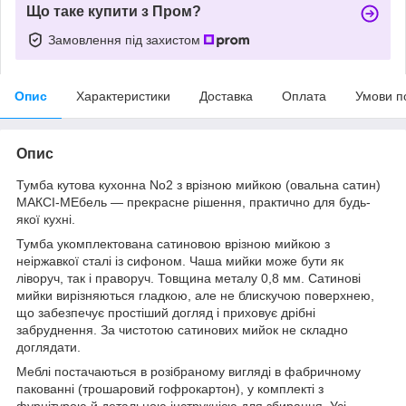
Що таке купити з Пром?
Замовлення під захистом
Опис
Характеристики
Доставка
Оплата
Умови п
Опис
Тумба кутова кухонна No2 з врізною мийкою (овальна сатин)
МАКСІ-МЕбель — прекрасне рішення, практично для будь-
якої кухні.
Тумба укомплектована сатиновою врізною мийкою з
неіржавкої сталі із сифоном. Чаша мийки може бути як
ліворуч, так і праворуч. Товщина металу 0,8 мм. Сатинові
мийки вирізняються гладкою, але не блискучою поверхнею,
що забезпечує простіший догляд і приховує дрібні
забруднення. За чистотою сатинових мийок не складно
доглядати.
Меблі постачаються в розібраному вигляді в фабричному
пакованні (трошаровий гофрокартон), у комплекті з
фурнітурою й детальною інструкцією для збирання. Усі