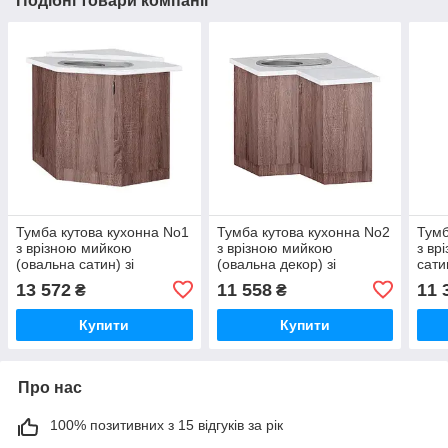
Подібні товари компанії
Тумба кутова кухонна No1
Тумба кутова кухонна No2
Тумб
з врізною мийкою
з врізною мийкою
з вр
(овальна сатин) зі
(овальна декор) зі
сати
стільницею 1-ї категорії
стільницею 1-ї категорії
кате
13 572
11 558
11 
₴
₴
(складська програма)
(складська програма)
прог
Купити
Купити
Про нас
100% позитивних з 15 відгуків за рік