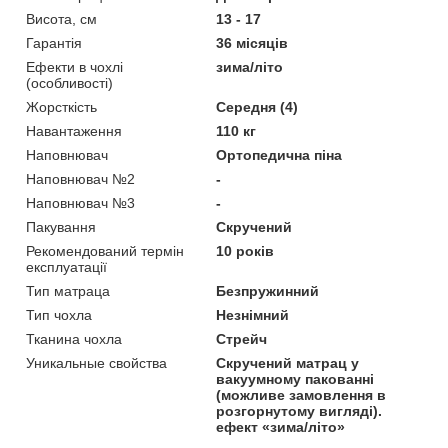
Висота, см
13 - 17
Гарантія
36 місяців
Ефекти в чохлі
зима/літо
(особливості)
Жорсткість
Середня (4)
Навантаження
110 кг
Наповнювач
Ортопедична піна
Наповнювач №2
-
Наповнювач №3
-
Пакування
Скручений
Рекомендований термін
10 років
експлуатації
Тип матраца
Безпружинний
Тип чохла
Незнімний
Тканина чохла
Стрейч
Уникальные свойства
Скручений матрац у
вакуумному пакованні
(можливе замовлення в
розгорнутому вигляді).
ефект «зима/літо»