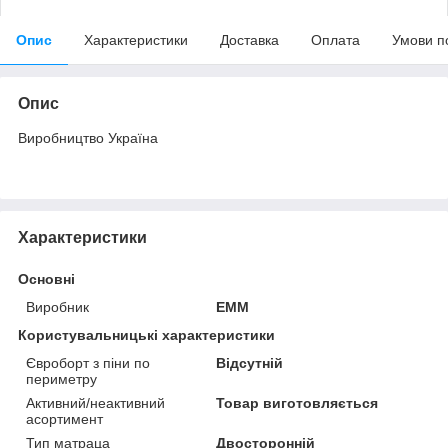
Опис
Характеристики
Доставка
Оплата
Умови п
Опис
Виробництво Україна
Характеристики
Основні
Виробник
ЕММ
Користувальницькі характеристики
Євроборт з піни по
Відсутній
периметру
Активний/неактивний
Товар виготовляється
асортимент
Тип матраца
Двосторонній