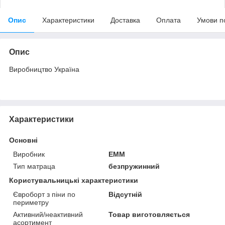
Опис
Характеристики
Доставка
Оплата
Умови п
Опис
Виробництво Україна
Характеристики
Основні
Виробник
ЕММ
Тип матраца
безпружинний
Користувальницькі характеристики
Євроборт з піни по
Відсутній
периметру
Активний/неактивний
Товар виготовляється
асортимент