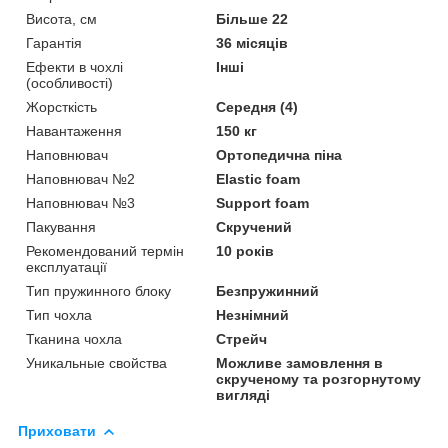
Висота, см
Більше 22
Гарантія
36 місяців
Ефекти в чохлі
Інші
(особливості)
Жорсткість
Середня (4)
Навантаження
150 кг
Наповнювач
Ортопедична піна
Наповнювач №2
Elastic foam
Наповнювач №3
Support foam
Пакування
Скручений
Рекомендований термін
10 років
експлуатації
Тип пружинного блоку
Безпружинний
Тип чохла
Незнімний
Тканина чохла
Стрейч
Уникальные свойства
Можливе замовлення в
скрученому та розгорнутому
вигляді
Приховати