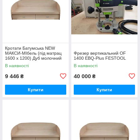
Кротати Батумська NEW
MАКСИ-МІбель (під матрац
Фрезер вертикальний OF
1600 x 1200) Дуб молочний
1400 EBQ-Plus FESTOOL
(12884)
В наявності
В наявності
9 446
40 000
₴
₴
Купити
Купити