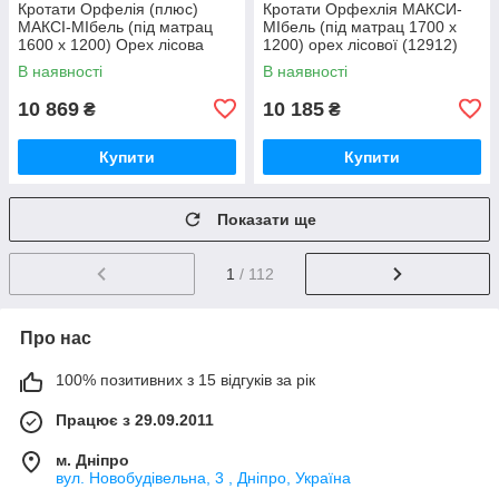
Кротати Орфелія (плюс)
Кротати Орфехлія MАКСИ-
МАКСІ-МІбель (під матрац
МІбель (під матрац 1700 x
1600 х 1200) Орех лісова
1200) орех лісової (12912)
(12911)
В наявності
В наявності
10 869
10 185
₴
₴
Купити
Купити
Показати ще
1
/ 112
Про нас
100% позитивних з 15 відгуків за рік
Працює з 29.09.2011
м. Дніпро
вул. Новобудівельна, 3 , Дніпро, Україна