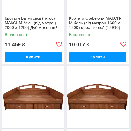
Кротати Батумська (плюс)
Кротати Орфехлія MАКСИ-
МАКСІ-МІбель (під матрац
МІбель (під матрац 1600 x
2000 x 1200) Дуб молочний
1200) орех лісової (12910)
(12909)
В наявності
В наявності
11 459
10 017
₴
₴
Купити
Купити