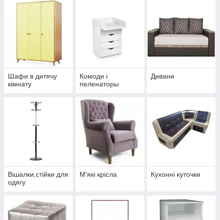
Шафи в дитячу
Комоди і
Дивани
кімнату
пеленаторы
Вішалки,стійки для
М'які крісла
Кухонні куточки
одягу