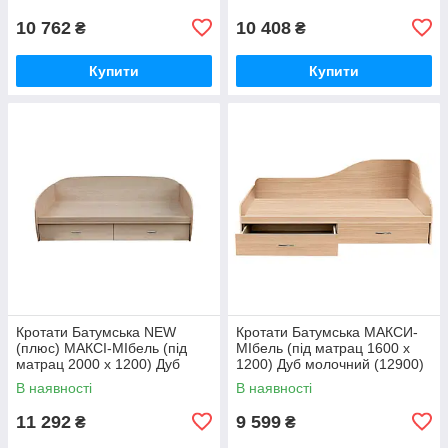
10 762
10 408
₴
₴
Купити
Купити
Кротати Батумська NEW
Кротати Батумська MАКСИ-
(плюс) МАКСІ-МІбель (під
МІбель (під матрац 1600 x
матрац 2000 х 1200) Дуб
1200) Дуб молочний (12900)
молочний (12898)
В наявності
В наявності
11 292
9 599
₴
₴